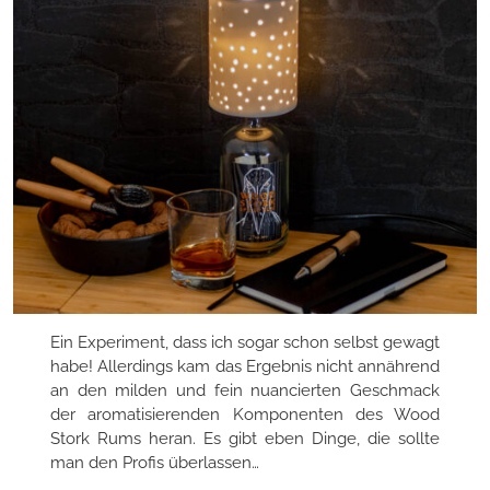
Ein Experiment, dass ich sogar schon selbst gewagt
habe! Allerdings kam das Ergebnis nicht annährend
an den milden und fein nuancierten Geschmack
der aromatisierenden Komponenten des Wood
Stork Rums heran. Es gibt eben Dinge, die sollte
man den Profis überlassen…