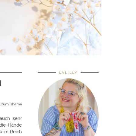
LALILLY
N
hr zum Thema
 auch sehr
 die Hände
ck im Reich