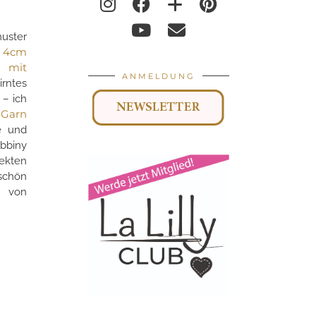
uster
 4cm
 mit
ANMELDUNG
ntes
– ich
Garn
s
e und
bbiny
fekten
schön
n von