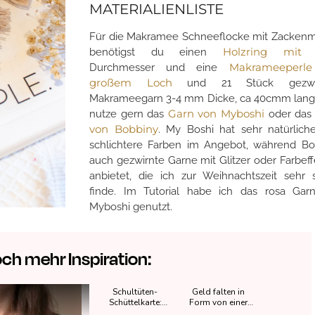
MATERIALIENLISTE
Für die Makramee Schneeflocke mit Zackenm
Holzring mit
benötigst du einen
Makrameeperle
Durchmesser und eine
großem Loch
und 21 Stück gezwir
Makrameegarn 3-4 mm Dicke, ca 40cmm lang 
Garn von Myboshi
nutze gern das
oder da
von Bobbiny
. My Boshi hat sehr natürlich
schlichtere Farben im Angebot, während Bo
auch gezwirnte Garne mit Glitzer oder Farbef
anbietet, die ich zur Weihnachtszeit sehr 
finde. Im Tutorial habe ich das rosa Gar
Myboshi genutzt.