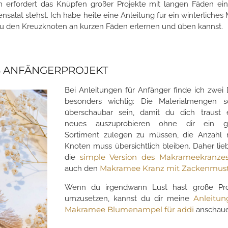
 erfordert das Knüpfen großer Projekte mit langen Fäden ei
nsalat stehst. Ich habe heite eine Anleitung für ein winterliche
du den Kreuzknoten an kurzen Fäden erlernen und üben kannst.
 ANFÄNGERPROJEKT
Bei Anleitungen für Anfänger finde ich zwei
besonders wichtig: Die Materialmengen so
überschaubar sein, damit du dich traust 
neues auszuprobieren ohne dir ein g
Sortiment zulegen zu müssen, die Anzahl 
Knoten muss übersichtlich bleiben. Daher lie
simple Version des Makrameekranz
die
Makramee Kranz mit Zackenmus
auch den
Wenn du irgendwann Lust hast große Pro
Anleitun
umzusetzen, kannst du dir meine
Makramee Blumenampel für addi
anschau