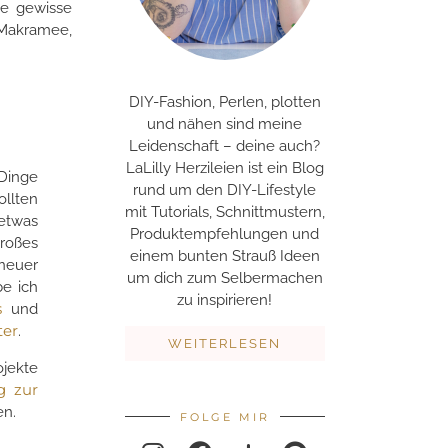
ne gewisse
s Makramee,
DIY-Fashion, Perlen, plotten
und nähen sind meine
Leidenschaft – deine auch?
LaLilly Herzileien ist ein Blog
 Dinge
rund um den DIY-Lifestyle
llten
mit Tutorials, Schnittmustern,
etwas
Produktempfehlungen und
roßes
einem bunten Strauß Ideen
neuer
um dich zum Selbermachen
be ich
zu inspirieren!
es
und
ter
.
WEITERLESEN
jekte
g zur
en.
FOLGE MIR