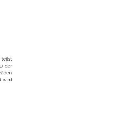
teilst
1) der
Fäden
) wird