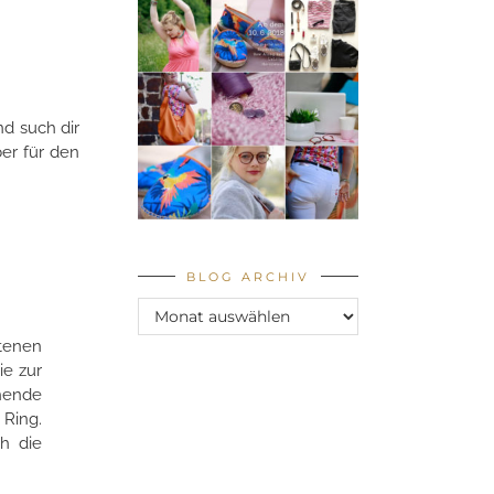
nd such dir
ber für den
BLOG ARCHIV
Blog
Archiv
tenen
ie zur
hende
Ring.
h die