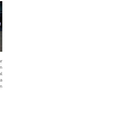
ur
n
l
a
on