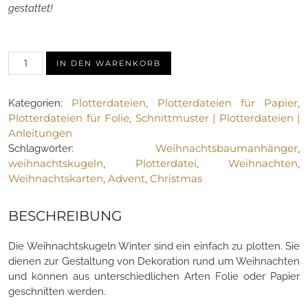
gestattet!
Plotterdatei-
IN DEN WARENKORB
Set:
Weihnachtskugeln
Plotterdateien
Plotterdateien für Papier
Kategorien:
,
,
Winter
Plotterdateien für Folie
Schnittmuster | Plotterdateien |
,
(5
Anleitungen
Motive)
Weihnachtsbaumanhänger
Schlagwörter:
,
Menge
weihnachtskugeln
Plotterdatei
Weihnachten
,
,
,
Weihnachtskarten
Advent
Christmas
,
,
BESCHREIBUNG
Die Weihnachtskugeln Winter sind ein einfach zu plotten. Sie
dienen zur Gestaltung von Dekoration rund um Weihnachten
und können aus unterschiedlichen Arten Folie oder Papier
geschnitten werden.