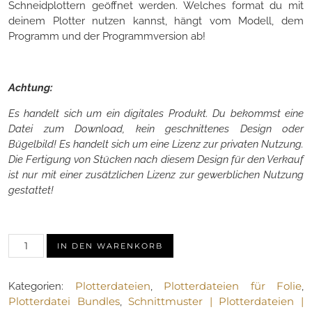
Schneidplottern geöffnet werden. Welches format du mit
deinem Plotter nutzen kannst, hängt vom Modell, dem
Programm und der Programmversion ab!
Achtung:
Es handelt sich um ein digitales Produkt. Du bekommst eine
Datei zum Download, kein geschnittenes Design oder
Bügelbild! Es handelt sich um eine Lizenz zur privaten Nutzung.
Die Fertigung von Stücken nach diesem Design für den Verkauf
ist nur mit einer zusätzlichen Lizenz zur gewerblichen Nutzung
gestattet!
Plotterdatei-
IN DEN WARENKORB
Bundle
"Powerfrauen"
Plotterdateien
Plotterdateien für Folie
Kategorien:
,
,
(21
Plotterdatei Bundles
Schnittmuster | Plotterdateien |
,
Motive)