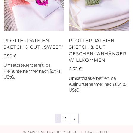
PLOTTERDATEIEN
PLOTTERDATEIEN
SKETCH & CUT „SWEET“
SKETCH & CUT
GESCHENKANHÄNGER
6,50
€
WILLKOMMEN
Umsatzsteuerbefreit, da
6,50
€
Kleinunternehmer nach §19 (1)
UStG.
Umsatzsteuerbefreit, da
Kleinunternehmer nach §19 (1)
UStG.
1
2
→
© 2026
LALILLY HERZILEIEN
STARTSEITE