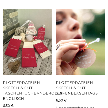
PLOTTERDATEIEN
PLOTTERDATEIEN
SKETCH & CUT
SKETCH & CUT
TASCHENTUCHBANDEROLEN
SEIFENBLASENTAGS
ENGLISCH
6,50
€
6,50
€
Umsatzsteuerbefreit, da