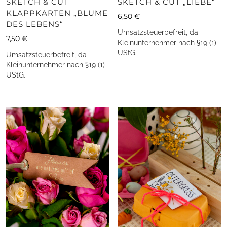
SKETCH & CUT
SKETCH & CUT „LIEBE“
KLAPPKARTEN „BLUME
6,50
€
DES LEBENS“
Umsatzsteuerbefreit, da
7,50
€
Kleinunternehmer nach §19 (1)
UStG.
Umsatzsteuerbefreit, da
Kleinunternehmer nach §19 (1)
UStG.