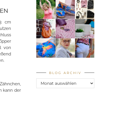
N
 3 cm
nutzen
hluss
Zipper
ll von
eßend
en.
BLOG ARCHIV
Blog
 Zähnchen,
Archiv
n kann der