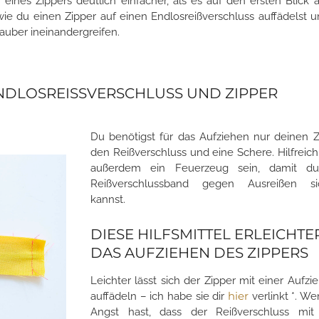
 eines Zippers deutlich einfacher, als es auf den ersten Blick a
t, wie du einen Zipper auf einen Endlosreißverschluss auffädelst
sauber ineinandergreifen.
NDLOSREISSVERSCHLUSS UND ZIPPER
Du benötigst für das Aufziehen nur deinen Z
den Reißverschluss und eine Schere. Hilfreic
außerdem ein Feuerzeug sein, damit d
Reißverschlussband gegen Ausreißen si
kannst.
DIESE HILFSMITTEL ERLEICHTE
DAS AUFZIEHEN DES ZIPPERS
Leichter lässt sich der Zipper mit einer Aufzie
hier
auffädeln – ich habe sie dir
verlinkt *. W
Angst hast, dass der Reißverschluss mi