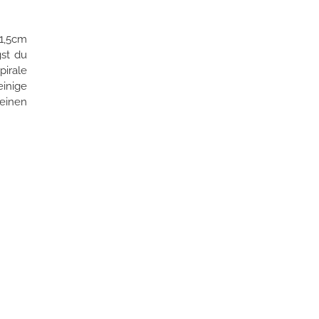
 1,5cm
gst du
pirale
einige
einen