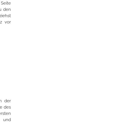
 Seite
du den
iehst
z vor
in der
de des
rsten
g und