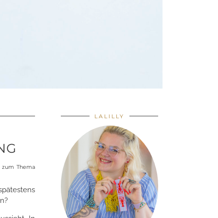
LALILLY
G
hr zum Thema
spätestens
ln?