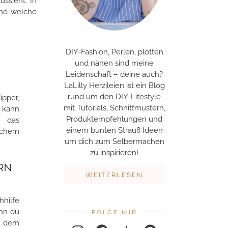
ussieht. In
 und welche
DIY-Fashion, Perlen, plotten
und nähen sind meine
Leidenschaft – deine auch?
LaLilly Herzileien ist ein Blog
rund um den DIY-Lifestyle
ipper,
mit Tutorials, Schnittmustern,
h kann
Produktempfehlungen und
u das
einem bunten Strauß Ideen
chern
um dich zum Selbermachen
zu inspirieren!
RN
WEITERLESEN
hhilfe
enn du
FOLGE MIR
t dem