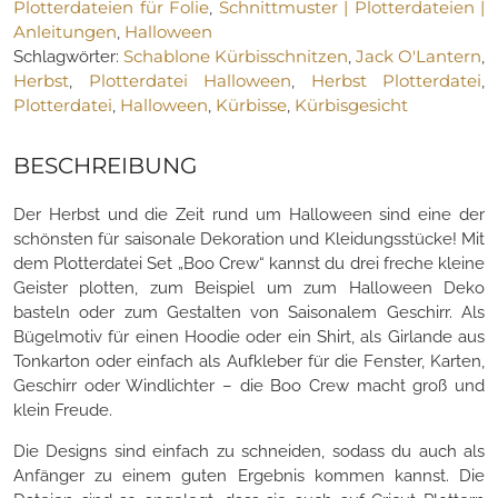
Plotterdateien für Folie
Schnittmuster | Plotterdateien |
,
Halloween
Anleitungen
Halloween
,
Gespenster
Schablone Kürbisschnitzen
Jack O'Lantern
Schlagwörter:
,
,
Plotten
Herbst
Plotterdatei Halloween
Herbst Plotterdatei
,
,
,
Menge
Plotterdatei
Halloween
Kürbisse
Kürbisgesicht
,
,
,
BESCHREIBUNG
Der Herbst und die Zeit rund um Halloween sind eine der
schönsten für saisonale Dekoration und Kleidungsstücke! Mit
dem Plotterdatei Set „Boo Crew“ kannst du drei freche kleine
Geister plotten, zum Beispiel um zum Halloween Deko
basteln oder zum Gestalten von Saisonalem Geschirr. Als
Bügelmotiv für einen Hoodie oder ein Shirt, als Girlande aus
Tonkarton oder einfach als Aufkleber für die Fenster, Karten,
Geschirr oder Windlichter – die Boo Crew macht groß und
klein Freude.
Die Designs sind einfach zu schneiden, sodass du auch als
Anfänger zu einem guten Ergebnis kommen kannst. Die