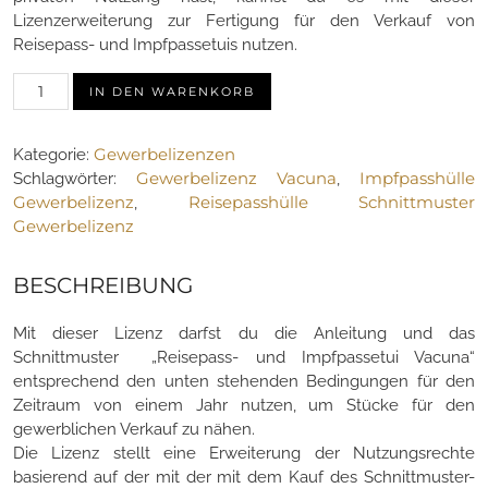
Lizenzerweiterung zur Fertigung für den Verkauf von
Reisepass- und Impfpassetuis nutzen.
Lizenzerweiterung
IN DEN WARENKORB
Gewerbe
–
Gewerbelizenzen
Kategorie:
Reisepass-
Gewerbelizenz Vacuna
Impfpasshülle
Schlagwörter:
,
und
Gewerbelizenz
Reisepasshülle Schnittmuster
,
Impfpassetui
Gewerbelizenz
Vacuna
Menge
BESCHREIBUNG
Mit dieser Lizenz darfst du die Anleitung und das
Schnittmuster „Reisepass- und Impfpassetui Vacuna“
entsprechend den unten stehenden Bedingungen für den
Zeitraum von einem Jahr nutzen, um Stücke für den
gewerblichen Verkauf zu nähen.
Die Lizenz stellt eine Erweiterung der Nutzungsrechte
basierend auf der mit der mit dem Kauf des Schnittmuster-