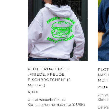
PLOTTERDATEI-SET:
PLOT
„FRIEDE, FREUDE,
NASH
FISCHBRÖTCHEN“ (2
MOTI
MOTIVE)
2,90
€
4,90
€
Umsatz
Kleinu
Umsatzsteuerbefreit, da
Kleinunternehmer nach §19 (1) UStG.
Lieferz