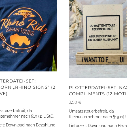
TERDATEI-SET:
ORN „RHINO SIGNS“ (2
PLOTTERDATEI-SET: NA
VE)
COMPLIMENTS (12 MOTI
3,90
€
steuerbefreit, da
Umsatzsteuerbefreit, da
nternehmer nach §19 (1) UStG.
Kleinunternehmer nach §19 (1) 
eit:
Download nach Bezahlung
Lieferzeit:
Download nach Beza