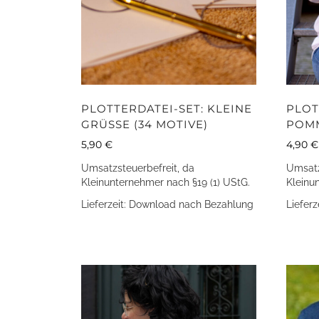
PLOTTERDATEI-SET: KLEINE
PLOT
GRÜSSE (34 MOTIVE)
POMM
5,90
€
4,90
€
Umsatzsteuerbefreit, da
Umsatz
Kleinunternehmer nach §19 (1) UStG.
Kleinu
Lieferzeit:
Download nach Bezahlung
Lieferz